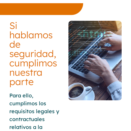
Si
hablamos
de
seguridad,
cumplimos
nuestra
parte
Para ello,
cumplimos los
requisitos legales y
contractuales
relativos a la