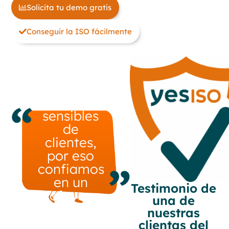
Solicita tu demo gratis
Conseguir la ISO fácilmente
Todos los
días
trabajamos
con datos
sensibles
de
clientes,
por eso
confiamos
en un
Testimonio de
software
una de
como
nuestras
yesISO
clientas del