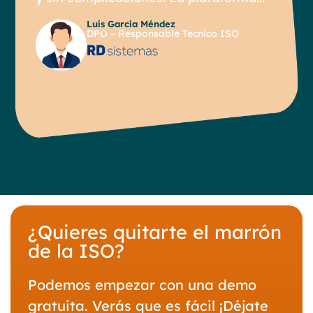
Luís García Méndez
DPO – Responsable Tecnico ISO
¿Quieres quitarte el marrón
de la ISO?
Podemos empezar con una demo
gratuita. Verás que es fácil ¡Déjate